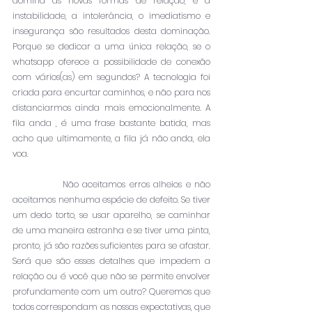
domina as novas formas de relação, e a 
instabilidade, a intolerância, o imediatismo e 
insegurança são resultados desta dominação. 
Porque se dedicar a uma única relação, se o 
whatsapp oferece a possibilidade de conexão 
com vários(as) em segundos? A tecnologia foi 
criada para encurtar caminhos, e não para nos 
distanciarmos ainda mais emocionalmente. A 
fila anda , é uma frase bastante batida, mas 
acho que ultimamente, a fila já não anda, ela 
voa.
             Não aceitamos erros alheios e não 
aceitamos nenhuma espécie de defeito. Se tiver 
um dedo torto, se usar aparelho, se caminhar 
de uma maneira estranha e se tiver uma pinta, 
pronto, já são razões suficientes para se afastar. 
Será que são esses detalhes que impedem a 
relação ou é você que não se permite envolver 
profundamente com um outro? Queremos que 
todos correspondam as nossas expectativas, que 