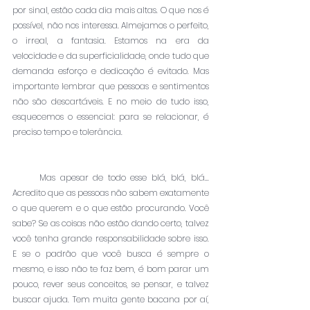
por sinal, estão cada dia mais altas. O que nos é 
possível, não nos interessa. Almejamos o perfeito, 
o irreal, a fantasia. Estamos na era da 
velocidade e da superficialidade, onde tudo que 
demanda esforço e dedicação é evitado. Mas 
importante lembrar que pessoas e sentimentos 
não são descartáveis. E no meio de tudo isso, 
esquecemos o essencial: para se relacionar, é 
preciso tempo e tolerância.
      Mas apesar de todo esse blá, blá, blá... 
Acredito que as pessoas não sabem exatamente 
o que querem e o que estão procurando. Você 
sabe? Se as coisas não estão dando certo, talvez 
você tenha grande responsabilidade sobre isso. 
E se o padrão que você busca é sempre o 
mesmo, e isso não te faz bem, é bom parar um 
pouco, rever seus conceitos, se pensar, e talvez 
buscar ajuda. Tem muita gente bacana por aí, 