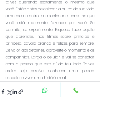
talvez querendo exatamente o mesmo que 
você. Então antes de colocar a culpa de sua vida 
amorosa no outro e na sociedade, pense no que 
você está realmente fazendo por você. Se 
permita, se experimente. Esquece tudo aquilo 
que aprendeu nos filmes sobre príncipe e 
princesa, cavalo branco e felizes para sempre. 
De valor aos detalhes, aproveite o momento e as 
companhias. Larga o celular, e vai se conectar 
com a pessoa que esta aí do teu lado. Talvez 
assim seja possível conhecer uma pessoa 
especial e viver uma história real.  
Ver tudo
Posts recentes